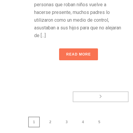
personas que roban niños vuelve a
hacerse presente, muchos padres lo
utilizaron como un medio de control,
asustaban a sus hijos para que no alejaran
de [...]
READ MORE
1
2
3
4
5