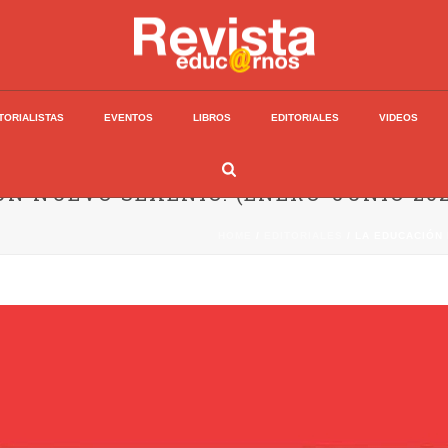
TORIALISTAS
EVENTOS
LIBROS
EDITORIALES
VIDEOS
N NUEVO SEXENIO. (ENERO-JUNIO 202
HOME
/
EDITORIALES
/ LA EDUCACIÓN 