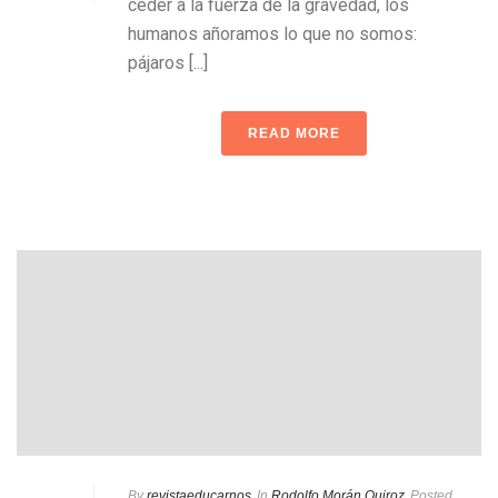
ceder a la fuerza de la gravedad, los
humanos añoramos lo que no somos:
pájaros [...]
READ MORE
By
revistaeducarnos
In
Rodolfo Morán Quiroz
Posted