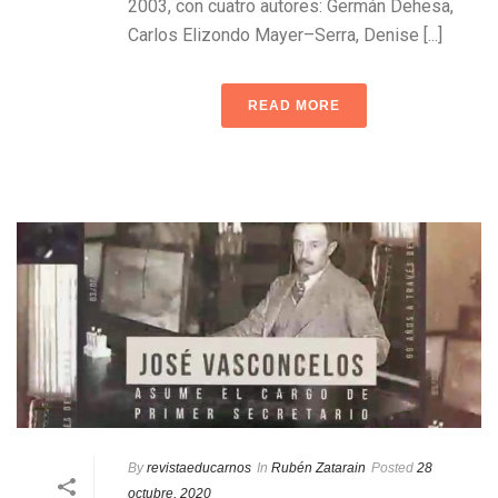
2003, con cuatro autores: Germán Dehesa,
Carlos Elizondo Mayer–Serra, Denise [...]
READ MORE
By
revistaeducarnos
In
Rubén Zatarain
Posted
28
octubre, 2020