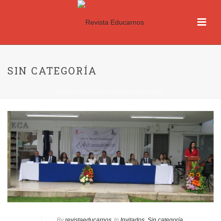
SIN CATEGORÍA
HOME
/
EDITORIALISTAS
/
INVITADOS
By
revistaeducarnos
In
Invitados
,
Sin categoría