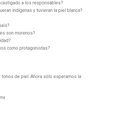
y castigado a los responsables?
ran indígenas y tuvieran la piel blanca?
país?
ares son morenos?
lidad?
ncos como protagonistas?
y tonos de piel. Ahora sólo esperamos la
.mx