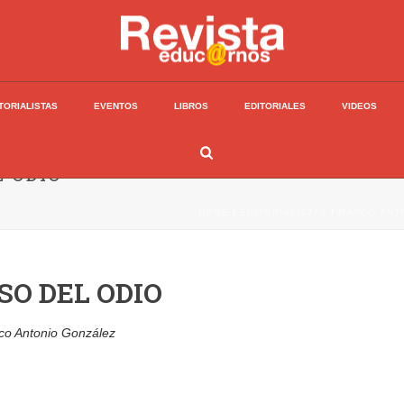
TORIALISTAS
EVENTOS
LIBROS
EDITORIALES
VIDEOS
L ODIO
HOME
/
EDITORIALISTAS
/
MARCO ANT
RSO DEL ODIO
co Antonio González