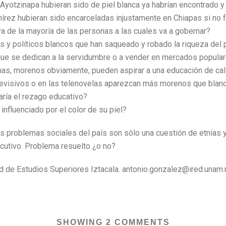
Ayotzinapa hubieran sido de piel blanca ya habrían encontrado 
ez hubieran sido encarceladas injustamente en Chiapas si no fue
a de la mayoría de las personas a las cuales va a gobernar?
s y políticos blancos que han saqueado y robado la riqueza del 
que se dedican a la servidumbre o a vender en mercados popul
nas, morenos obviamente, pueden aspirar a una educación de ca
elevisivos o en las telenovelas aparezcan más morenos que bla
aría el rezago educativo?
influenciado por el color de su piel?
es problemas sociales del país son sólo una cuestión de etnias 
utivo. Problema resuelto ¿o no?
ad de Estudios Superiores Iztacala. antonio.gonzalez@ired.unam
SHOWING 2 COMMENTS