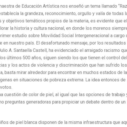
maestra de Educación Artística nos enseñó un tema llamado “Ra
 establecía la grandeza, reconocimiento, orgullo y valía de todas 
y objetivos temáticos propios de la materia, es evidente que e
alorar la historia y cultura nacional, en donde los morenos siemp
rimer estudio sobre Movilidad Social Intergeneracional a cargo d
le en nuestro país. El desafortunado mensaje, por los resultados 
Julio A. Santaella Castell, ha evidenciado el arraigado racismo 
los últimos 500 años, siguen siendo los que tienen el control de
cias y los actos de violencia y discriminación que han sufrido lo
, basta mirar alrededor para encontrar en muchos estados de la
enas en situaciones de pobreza extrema. La idea entonces de 
votos.
a cuestión de color de piel, al igual que las opciones de trabaj
 preguntas generadoras para propiciar un debate dentro de un 
ños de piel blanca disponen de la misma infraestructura que aq