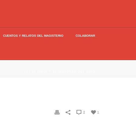
CUENTOS Y RELATOS DEL MAGISTERIO
COLABORAR
ONIO GONZÁLEZ
/ EL INEGI Y EL DISCURSO DEL ODIO
2
1