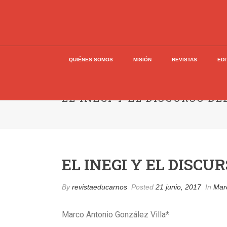
QUIÉNES SOMOS
MISIÓN
REVISTAS
EDI
EL INEGI Y EL DISCURSO DE
EL INEGI Y EL DISCU
By
revistaeducarnos
Posted
21 junio, 2017
In
Mar
Marco Antonio González Villa*