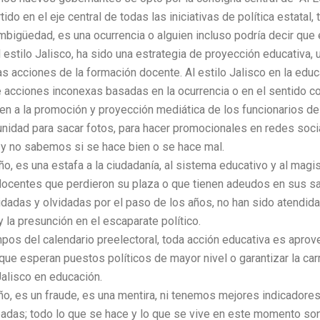
ido en el eje central de todas las iniciativas de política estat
ambigüedad, es una ocurrencia o alguien incluso podría decir que
l estilo Jalisco, ha sido una estrategia de proyección educativa, 
as acciones de la formación docente. Al estilo Jalisco en la edu
 acciones inconexas basadas en la ocurrencia o en el sentido com
ien a la promoción y proyección mediática de los funcionarios de 
unidad para sacar fotos, para hacer promocionales en redes soci
e y no sabemos si se hace bien o se hace mal.
ño, es una estafa a la ciudadanía, al sistema educativo y al magis
ocentes que perdieron su plaza o que tienen adeudos en sus sa
adas y olvidadas por el paso de los años, no han sido atendidas
 la presunción en el escaparate político.
s del calendario preelectoral, toda acción educativa es aprovec
que esperan puestos políticos de mayor nivel o garantizar la car
Jalisco en educación.
ño, es un fraude, es una mentira, ni tenemos mejores indicadore
as; todo lo que se hace y lo que se vive en este momento son 