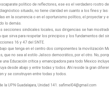
 escaparate político de reflectores, ese es el verdadero rostro de
diagnóstico situado, no tiene claridad en cuanto a los fines y l
 en la ocurrencia o en el oportunismo político, el proyectar y el 
do lo demás.
as secciones sindicales locales, sus dirigencias se han mostrad
a que sirva para respetar los principios y los fundamentos del sin
secciones 16 y 47 del SNTE.
ajo que tenga en el centro dos componentes la movilización Magi
as, que no sea al estilo Jalisco democrático, por el otro. No, por
 una Educación crítica y emancipadora para todo Mexico incluyend
uya desde abajo y entre todas y todos. Ahí reside la gran difere
jen y se construyen entre todas y todos.
de la UPN Guadalajara, Unidad 141. safimel04@gmail.com