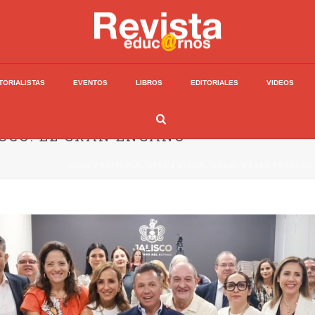
TORIALISTAS
EVENTOS
LIBROS
EDITORIALES
VIDEOS
ISCO: EL GRAN ENGAÑO
HOME
/
EDITORIALISTAS
/
MIGUEL ÁNGEL PÉREZ REYNOSO