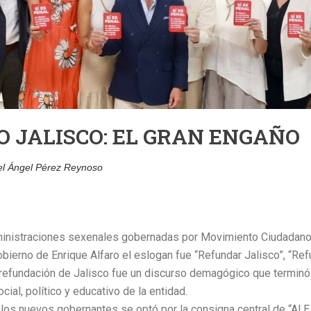
O JALISCO: EL GRAN ENGAÑO
el Ángel Pérez Reynoso
ministraciones sexenales gobernadas por Movimiento Ciudadano 
obierno de Enrique Alfaro el eslogan fue “Refundar Jalisco”, “Ref
refundación de Jalisco fue un discurso demagógico que terminó s
ial, político y educativo de la entidad.
 los nuevos gobernantes se optó por la consigna central de “Al Es