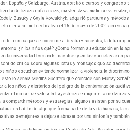
nder, España y Salzburgo, Austria, asistió a cursos y congresos 
tria donde había conferencias, master class, audiciones, visitas
 Kodaly, Zusuky y Gayle Kowalchyk, adquirió partituras y méto
elo cierra su ciclo educativo el 15 de mayo de 2002, sin embar
tipo de música que se consume a diestra y siniestra, la letra imp
l entorno. ¿Y los niños qué? ¿Cómo forman su educación en la ap
ia en la universidad formando maestras y en las escuelas acomp
sentido crítico sobre algunas letras y mensajes que se trasmite
s niños escuchan evitando normalizar la violencia, la discriminac
 esto lo señala Medina Guerrero que coincide con Murray Schafer
 a los niños y alertarlos del peligro de la contaminación auditiva
entar el rumbo, se valora la trayectoria de mujeres como la maes
 a compartir métodos y estrategias, algunos asisten por su cue
natura, es hablar de algo que forma parte de la vida humana, la 
nsitivas semejantes a dejarse abrazar por una sinfonía y también 
a Musical en Educación Básica, Centro de Arte, Arquitectura y 