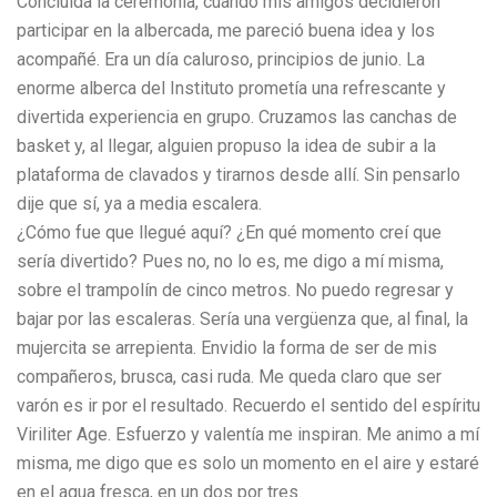
Concluida la ceremonia, cuando mis amigos decidieron
participar en la albercada, me pareció buena idea y los
acompañé. Era un día caluroso, principios de junio. La
enorme alberca del Instituto prometía una refrescante y
divertida experiencia en grupo. Cruzamos las canchas de
basket y, al llegar, alguien propuso la idea de subir a la
plataforma de clavados y tirarnos desde allí. Sin pensarlo
dije que sí, ya a media escalera.
¿Cómo fue que llegué aquí? ¿En qué momento creí que
sería divertido? Pues no, no lo es, me digo a mí misma,
sobre el trampolín de cinco metros. No puedo regresar y
bajar por las escaleras. Sería una vergüenza que, al final, la
mujercita se arrepienta. Envidio la forma de ser de mis
compañeros, brusca, casi ruda. Me queda claro que ser
varón es ir por el resultado. Recuerdo el sentido del espíritu
Viriliter Age. Esfuerzo y valentía me inspiran. Me animo a mí
misma, me digo que es solo un momento en el aire y estaré
en el agua fresca, en un dos por tres.